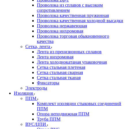
Проволока из сплавов с высоким
сопротивлением
Проволока качественная пружинная
Проволока качественная холодной высадки
Проволока нержавеющая
Проволока нихромовая
Проволока торговая обыкновенного
качества
Сетка, лента
Лента из прецизионных сплавов
Лента нихромовая
Лента холоднокатаная упаковочная
Сетка стальная плетеная
Сетка стальная сварная
Сетка стальная тканая
Фиксаторы
Электроды
Изоляция
ППМ
Комплект изоляции стыковых соединений
ППМ
Опора неподвижная ППМ
Труба ППМ
ВУС/ЦПИ