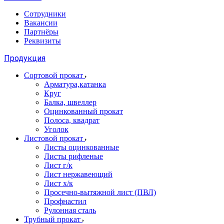
Сотрудники
Вакансии
Партнёры
Реквизиты
Продукция
Сортовой прокат
Арматура,катанка
Круг
Балка, швеллер
Оцинкованный прокат
Полоса, квадрат
Уголок
Листовой прокат
Листы оцинкованные
Листы рифленые
Лист г/к
Лист нержавеющий
Лист х/к
Просечно-вытяжной лист (ПВЛ)
Профнастил
Рулонная сталь
Трубный прокат