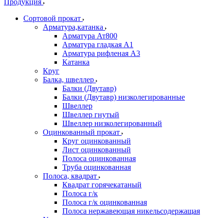
Продукция
Сортовой прокат
Арматура,катанка
Арматура Ат800
Арматура гладкая А1
Арматура рифленая А3
Катанка
Круг
Балка, швеллер
Балки (Двутавр)
Балки (Двутавр) низколегированные
Швеллер
Швеллер гнутый
Швеллер низколегированный
Оцинкованный прокат
Круг оцинкованный
Лист оцинкованный
Полоса оцинкованная
Труба оцинкованная
Полоса, квадрат
Квадрат горячекатаный
Полоса г/к
Полоса г/к оцинкованная
Полоса нержавеющая никельсодержащая