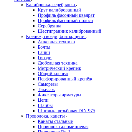
Калибровка, серебрянка
Круг калиброванный
Профиль фасонный квадрат
Профиль фасонный полоса
Серебрянка
Шестигранник калиброванный
Крепеж, гвозди, болты, цепи
Анкерная техника
Болты
Гайки
Гвозди
Дюбельная техника
Метрический крепеж
Общий крепеж
Перфорированный крепёж
Саморезы
Такелаж
Фиксаторы арматуры
Цепи
Шайбы
Шпилька резьбовая DIN 975
Проволока, канаты
Канаты стальные
Проволока алюминиевая
Проволока Вр-1