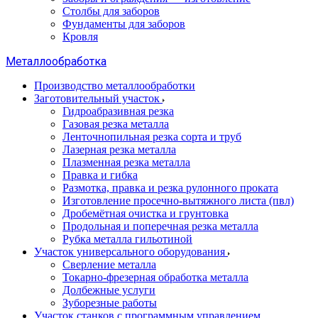
Столбы для заборов
Фундаменты для заборов
Кровля
Металлообработка
Производство металлообработки
Заготовительный участок
Гидроабразивная резка
Газовая резка металла
Ленточнопильная резка сорта и труб
Лазерная резка металла
Плазменная резка металла
Правка и гибка
Размотка, правка и резка рулонного проката
Изготовление просечно-вытяжного листа (пвл)
Дробемётная очистка и грунтовка
Продольная и поперечная резка металла
Рубка металла гильотиной
Участок универсального оборудования
Сверление металла
Токарно-фрезерная обработка металла
Долбежные услуги
Зуборезные работы
Участок станков с программным управлением