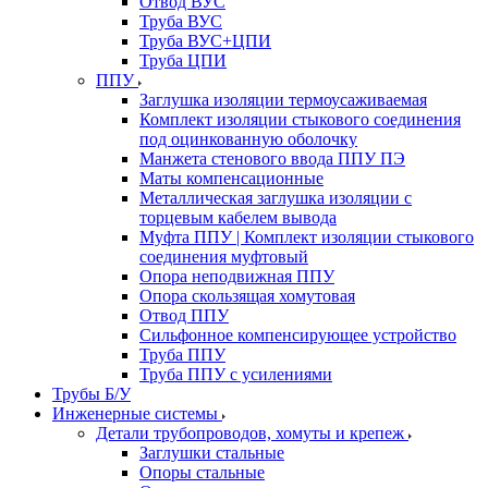
Отвод ВУС
Труба ВУС
Труба ВУС+ЦПИ
Труба ЦПИ
ППУ
Заглушка изоляции термоусаживаемая
Комплект изоляции стыкового соединения
под оцинкованную оболочку
Манжета стенового ввода ППУ ПЭ
Маты компенсационные
Металлическая заглушка изоляции с
торцевым кабелем вывода
Муфта ППУ | Комплект изоляции стыкового
соединения муфтовый
Опора неподвижная ППУ
Опора скользящая хомутовая
Отвод ППУ
Сильфонное компенсирующее устройство
Труба ППУ
Труба ППУ с усилениями
Трубы Б/У
Инженерные системы
Детали трубопроводов, хомуты и крепеж
Заглушки стальные
Опоры стальные