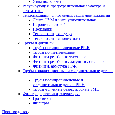
Узлы подключения
Регулирующая, предохранительная арматура и
автоматика
Теплоизоляция, уплотнения, защитные покрытия
Лента ФУМ и нить уплотнительная
Паронит листовой
Прокладки
Теплоизоляция каучук
Теплоизоляция полиэтилен
Трубы и фитинги
Трубы полипропиленовые PP-R
Трубы полиэтиленовые
Фитинги резьбовые чугунные
Фитинги резьбовые, латунные, стальные
Фитинги, арматура PP-R
Трубы канализационные и соединительные детали
Трубы полипропиленовые и
соединительные детали PP-H
Трубы чугунные безраструбные SML
Фильтры, грязевики, элеваторы
Грязевики
Фильтры
Производство