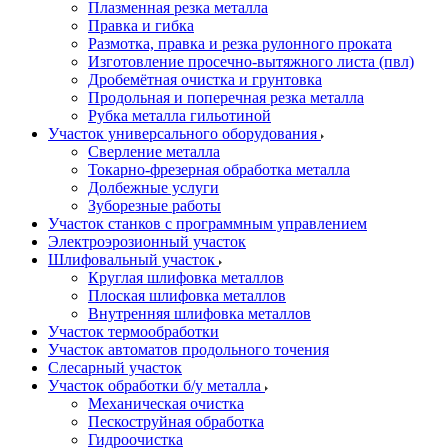
Плазменная резка металла
Правка и гибка
Размотка, правка и резка рулонного проката
Изготовление просечно-вытяжного листа (пвл)
Дробемётная очистка и грунтовка
Продольная и поперечная резка металла
Рубка металла гильотиной
Участок универсального оборудования
Сверление металла
Токарно-фрезерная обработка металла
Долбежные услуги
Зуборезные работы
Участок станков с программным управлением
Электроэрозионный участок
Шлифовальный участок
Круглая шлифовка металлов
Плоская шлифовка металлов
Внутренняя шлифовка металлов
Участок термообработки
Участок автоматов продольного точения
Слесарный участок
Участок обработки б/у металла
Механическая очистка
Пескоструйная обработка
Гидроочистка