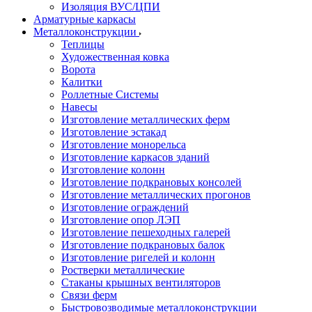
Изоляция ВУС/ЦПИ
Арматурные каркасы
Металлоконструкции
Теплицы
Художественная ковка
Ворота
Калитки
Роллетные Системы
Навесы
Изготовление металлических ферм
Изготовление эстакад
Изготовление монорельса
Изготовление каркасов зданий
Изготовление колонн
Изготовление подкрановых консолей
Изготовление металлических прогонов
Изготовление ограждений
Изготовление опор ЛЭП
Изготовление пешеходных галерей
Изготовление подкрановых балок
Изготовление ригелей и колонн
Ростверки металлические
Стаканы крышных вентиляторов
Связи ферм
Быстровозводимые металлоконструкции