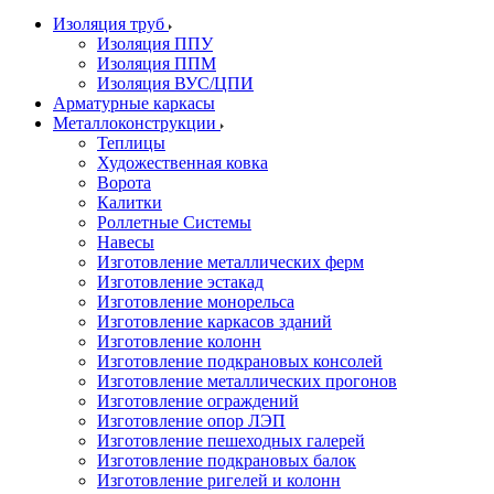
Изоляция труб
Изоляция ППУ
Изоляция ППМ
Изоляция ВУС/ЦПИ
Арматурные каркасы
Металлоконструкции
Теплицы
Художественная ковка
Ворота
Калитки
Роллетные Системы
Навесы
Изготовление металлических ферм
Изготовление эстакад
Изготовление монорельса
Изготовление каркасов зданий
Изготовление колонн
Изготовление подкрановых консолей
Изготовление металлических прогонов
Изготовление ограждений
Изготовление опор ЛЭП
Изготовление пешеходных галерей
Изготовление подкрановых балок
Изготовление ригелей и колонн