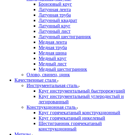
Бронзовый круг
Латунная лента
Латунная труба
Латунный квадрат
Латунный круг
Латунный лист
Латунный шестигранник
Медная лента
Медная труба
Медная шина
Медный круг
Медный лист
Медный шестигранник
Олово, cвинец, цинк
Качественные стали
Инструментальная сталь
Круг инструментальный быстрорежущий
Круг инструментальный углеродистый и
легированный
Конструкционная сталь
Круг горячекатаный конструкционный
Круг горячекатаный никелевый
Шестигранник горячекатаный
конструкционный
Метизы