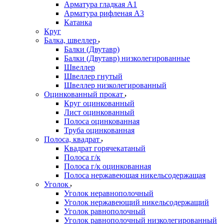
Арматура гладкая А1
Арматура рифленая А3
Катанка
Круг
Балка, швеллер
Балки (Двутавр)
Балки (Двутавр) низколегированные
Швеллер
Швеллер гнутый
Швеллер низколегированный
Оцинкованный прокат
Круг оцинкованный
Лист оцинкованный
Полоса оцинкованная
Труба оцинкованная
Полоса, квадрат
Квадрат горячекатаный
Полоса г/к
Полоса г/к оцинкованная
Полоса нержавеющая никельсодержащая
Уголок
Уголок неравнополочный
Уголок нержавеющий никельсодержащий
Уголок равнополочный
Уголок равнополочный низколегированный