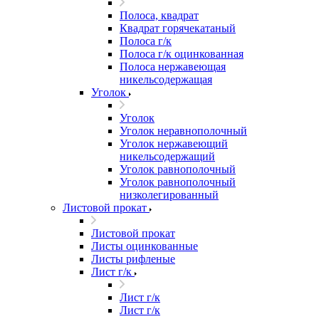
Полоса, квадрат
Квадрат горячекатаный
Полоса г/к
Полоса г/к оцинкованная
Полоса нержавеющая
никельсодержащая
Уголок
Уголок
Уголок неравнополочный
Уголок нержавеющий
никельсодержащий
Уголок равнополочный
Уголок равнополочный
низколегированный
Листовой прокат
Листовой прокат
Листы оцинкованные
Листы рифленые
Лист г/к
Лист г/к
Лист г/к