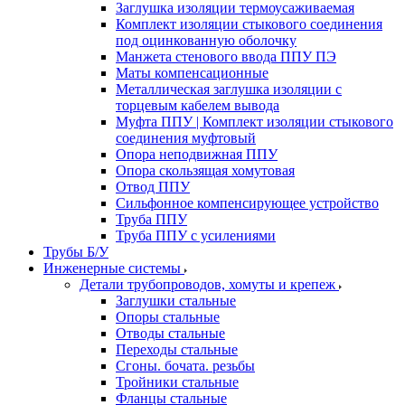
Заглушка изоляции термоусаживаемая
Комплект изоляции стыкового соединения
под оцинкованную оболочку
Манжета стенового ввода ППУ ПЭ
Маты компенсационные
Металлическая заглушка изоляции с
торцевым кабелем вывода
Муфта ППУ | Комплект изоляции стыкового
соединения муфтовый
Опора неподвижная ППУ
Опора скользящая хомутовая
Отвод ППУ
Сильфонное компенсирующее устройство
Труба ППУ
Труба ППУ с усилениями
Трубы Б/У
Инженерные системы
Детали трубопроводов, хомуты и крепеж
Заглушки стальные
Опоры стальные
Отводы стальные
Переходы стальные
Сгоны. бочата. резьбы
Тройники стальные
Фланцы стальные