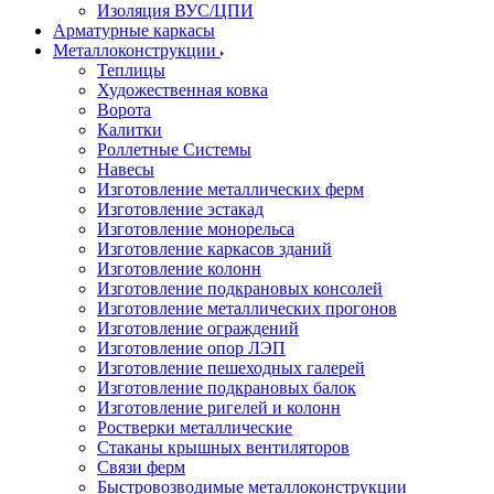
Изоляция ВУС/ЦПИ
Арматурные каркасы
Металлоконструкции
Теплицы
Художественная ковка
Ворота
Калитки
Роллетные Системы
Навесы
Изготовление металлических ферм
Изготовление эстакад
Изготовление монорельса
Изготовление каркасов зданий
Изготовление колонн
Изготовление подкрановых консолей
Изготовление металлических прогонов
Изготовление ограждений
Изготовление опор ЛЭП
Изготовление пешеходных галерей
Изготовление подкрановых балок
Изготовление ригелей и колонн
Ростверки металлические
Стаканы крышных вентиляторов
Связи ферм
Быстровозводимые металлоконструкции