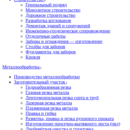
Генеральный подряд
Монолитное строительство
Дорожное строительство
Разработка котлованов
Демонтаж зданий и сооружений
Инженерно-геодезическое сопровождение
Отделочные работы
Заборы и ограждения — изготовление
Столбы для заборов
Фундаменты для заборов
Кровля
Металлообработка
Производство металлообработки
Заготовительный участок
Гидроабразивная резка
Газовая резка металла
Ленточнопильная резка сорта и труб
Лазерная резка металла
Плазменная резка металла
Правка и гибка
Размотка, правка и резка рулонного проката
Изготовление просечно-вытяжного листа (пвл)
Дробемётная очистка и грунтовка