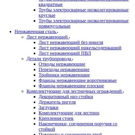
квадратные
Трубы электросварные низколегированные
круглые
Трубы электросварные низколегированные
прямоугольные
Нержавеющая сталь
Лист нержавеющий
Лист нержавеющий без никеля
Лист нержавеющий никельсодержащий
Лист нержавеющий ПВЛ
Детали трубопровода
Отводы нержавеющие
Переходы нержавеющие
Тройники нержавеющие
Фланцы нержавеющие воротниковые
Фланцы нержавеющие плоские
Комплектующие для лестничных ограждений
Декоративный низ стойки
Держатель ригеля
Заглушки
Комплектующие для лестниц
Крепления стоек
Наконечники, соединения поручня со
стойкой
Повороты и соединители труб