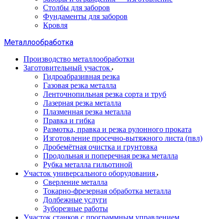
Столбы для заборов
Фундаменты для заборов
Кровля
Металлообработка
Производство металлообработки
Заготовительный участок
Гидроабразивная резка
Газовая резка металла
Ленточнопильная резка сорта и труб
Лазерная резка металла
Плазменная резка металла
Правка и гибка
Размотка, правка и резка рулонного проката
Изготовление просечно-вытяжного листа (пвл)
Дробемётная очистка и грунтовка
Продольная и поперечная резка металла
Рубка металла гильотиной
Участок универсального оборудования
Сверление металла
Токарно-фрезерная обработка металла
Долбежные услуги
Зуборезные работы
Участок станков с программным управлением