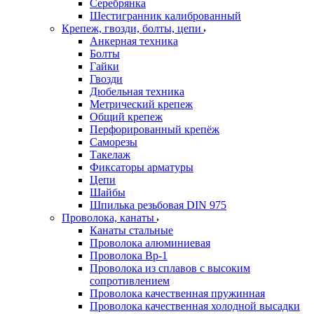
Серебрянка
Шестигранник калиброванный
Крепеж, гвозди, болты, цепи
Анкерная техника
Болты
Гайки
Гвозди
Дюбельная техника
Метрический крепеж
Общий крепеж
Перфорированный крепёж
Саморезы
Такелаж
Фиксаторы арматуры
Цепи
Шайбы
Шпилька резьбовая DIN 975
Проволока, канаты
Канаты стальные
Проволока алюминиевая
Проволока Вр-1
Проволока из сплавов с высоким
сопротивлением
Проволока качественная пружинная
Проволока качественная холодной высадки