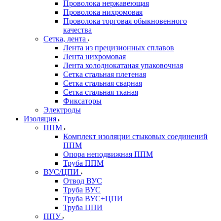
Проволока нержавеющая
Проволока нихромовая
Проволока торговая обыкновенного
качества
Сетка, лента
Лента из прецизионных сплавов
Лента нихромовая
Лента холоднокатаная упаковочная
Сетка стальная плетеная
Сетка стальная сварная
Сетка стальная тканая
Фиксаторы
Электроды
Изоляция
ППМ
Комплект изоляции стыковых соединений
ППМ
Опора неподвижная ППМ
Труба ППМ
ВУС/ЦПИ
Отвод ВУС
Труба ВУС
Труба ВУС+ЦПИ
Труба ЦПИ
ППУ