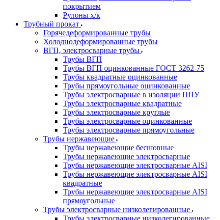
покрытием
Рулоны х/к
Трубный прокат
Горячедеформированные трубы
Холоднодеформированные трубы
ВГП, электросварные трубы
Трубы ВГП
Трубы ВГП оцинкованные ГОСТ 3262-75
Трубы квадратные оцинкованные
Трубы прямоугольные оцинкованные
Трубы электросварные в изоляции ППУ
Трубы электросварные квадратные
Трубы электросварные круглые
Трубы электросварные оцинкованные
Трубы электросварные прямоугольные
Трубы нержавеющие
Трубы нержавеющие бесшовные
Трубы нержавеющие электросварные
Трубы нержавеющие электросварные AISI
Трубы нержавеющие электросварные AISI
квадратные
Трубы нержавеющие электросварные AISI
прямоугольные
Трубы электросварные низколегированные
Трубы электросварные низколегированные