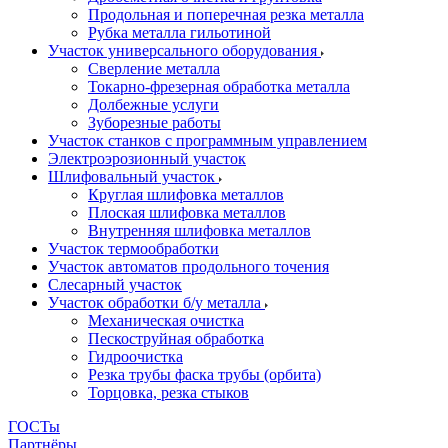
Продольная и поперечная резка металла
Рубка металла гильотиной
Участок универсального оборудования
Сверление металла
Токарно-фрезерная обработка металла
Долбежные услуги
Зуборезные работы
Участок станков с программным управлением
Электроэрозионный участок
Шлифовальный участок
Круглая шлифовка металлов
Плоская шлифовка металлов
Внутренняя шлифовка металлов
Участок термообработки
Участок автоматов продольного точения
Слесарный участок
Участок обработки б/у металла
Механическая очистка
Пескоструйная обработка
Гидроочистка
Резка трубы фаска трубы (орбита)
Торцовка, резка стыков
ГОСТы
Партнёры