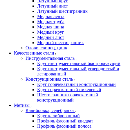
Латунный круг
Латунный лист
Латунный шестигранник
Медная лента
Медная труба
Медная шина
Медный круг
Медный лист
Медный шестигранник
Олово, cвинец, цинк
Качественные стали
Инструментальная сталь
Круг инструментальный быстрорежущий
Круг инструментальный углеродистый и
легированный
Конструкционная сталь
Круг горячекатаный конструкционный
Круг горячекатаный никелевый
Шестигранник горячекатаный
конструкционный
Метизы
Калибровка, серебрянка
Круг калиброванный
Профиль фасонный квадрат
Профиль фасонный полоса