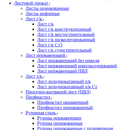
Листовой прокат
Листы оцинкованные
Листы рифленые
Лист г/к
Лист г/к
Лист г/к конструкционный
Лист г/к мостостроительный
Лист г/к низколегированный
Лист г/к Ст3
Лист г/к судостроительный
Лист нержавеющий
Лист нержавеющий без никеля
Лист нержавеющий никельсодержащий
Лист нержавеющий ПВЛ
Лист х/к
Лист холоднокатанный х/к
Лист холоднокатанный х/к Ст
Просечно-вытяжной лист (ПВЛ)
Профнастил
Профнастил окрашенный
Профнастил оцинкованный
Рулонная сталь
Рулоны нержавеющие
Рулоны оцинкованные
Рулоны оцинкованные с полимерным