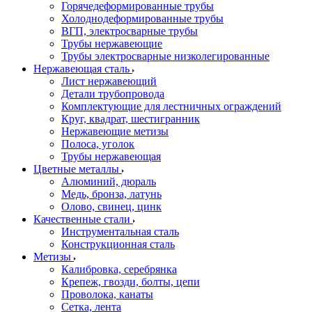
Горячедеформированные трубы
Холоднодеформированные трубы
ВГП, электросварные трубы
Трубы нержавеющие
Трубы электросварные низколегированные
Нержавеющая сталь
Лист нержавеющий
Детали трубопровода
Комплектующие для лестничных ограждений
Круг, квадрат, шестигранник
Нержавеющие метизы
Полоса, уголок
Трубы нержавеющая
Цветные металлы
Алюминий, дюраль
Медь, бронза, латунь
Олово, cвинец, цинк
Качественные стали
Инструментальная сталь
Конструкционная сталь
Метизы
Калибровка, серебрянка
Крепеж, гвозди, болты, цепи
Проволока, канаты
Сетка, лента