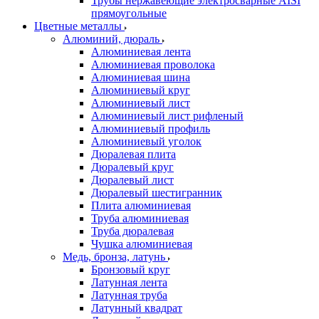
Трубы нержавеющие электросварные AISI
прямоугольные
Цветные металлы
Алюминий, дюраль
Алюминиевая лента
Алюминиевая проволока
Алюминиевая шина
Алюминиевый круг
Алюминиевый лист
Алюминиевый лист рифленый
Алюминиевый профиль
Алюминиевый уголок
Дюралевая плита
Дюралевый круг
Дюралевый лист
Дюралевый шестигранник
Плита алюминиевая
Труба алюминиевая
Труба дюралевая
Чушка алюминиевая
Медь, бронза, латунь
Бронзовый круг
Латунная лента
Латунная труба
Латунный квадрат