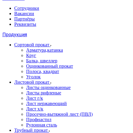
Сотрудники
Вакансии
Партнёры
Реквизиты
Продукция
Сортовой прокат
Арматура,катанка
Круг
Балка, швеллер
Оцинкованный прокат
Полоса, квадрат
Уголок
Листовой прокат
Листы оцинкованные
Листы рифленые
Лист г/к
Лист нержавеющий
Лист х/к
Просечно-вытяжной лист (ПВЛ)
Профнастил
Рулонная сталь
Трубный прокат