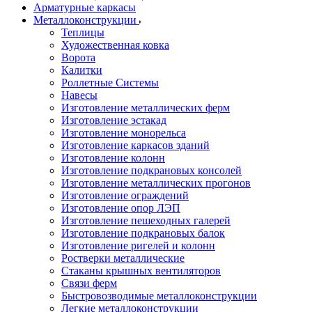
Арматурные каркасы
Металлоконструкции
Теплицы
Художественная ковка
Ворота
Калитки
Роллетные Системы
Навесы
Изготовление металлических ферм
Изготовление эстакад
Изготовление монорельса
Изготовление каркасов зданий
Изготовление колонн
Изготовление подкрановых консолей
Изготовление металлических прогонов
Изготовление ограждений
Изготовление опор ЛЭП
Изготовление пешеходных галерей
Изготовление подкрановых балок
Изготовление ригелей и колонн
Ростверки металлические
Стаканы крышных вентиляторов
Связи ферм
Быстровозводимые металлоконструкции
Легкие металлоконструкции