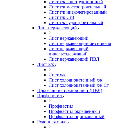
Лист г/к конструкционный
Лист г/к мостостроительный
Лист г/к низколегированный
Лист г/к Ст3
Лист г/к судостроительный
Лист нержавеющий
Лист нержавеющий
Лист нержавеющий без никеля
Лист нержавеющий
никельсодержащий
Лист нержавеющий ПВЛ
Лист х/к
Лист х/к
Лист холоднокатанный х/к
Лист холоднокатанный х/к Ст
Просечно-вытяжной лист (ПВЛ)
Профнастил
Профнастил
Профнастил окрашенный
Профнастил оцинкованный
Рулонная сталь