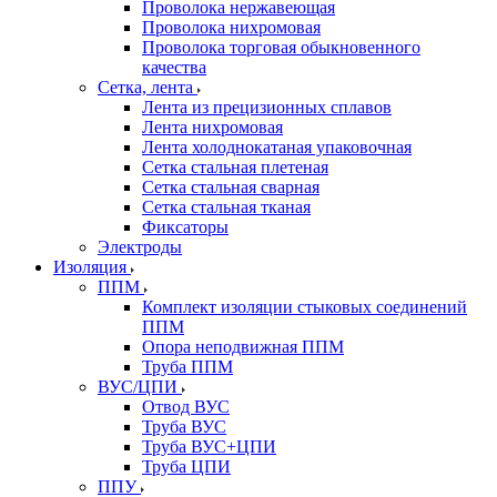
Проволока нержавеющая
Проволока нихромовая
Проволока торговая обыкновенного
качества
Сетка, лента
Лента из прецизионных сплавов
Лента нихромовая
Лента холоднокатаная упаковочная
Сетка стальная плетеная
Сетка стальная сварная
Сетка стальная тканая
Фиксаторы
Электроды
Изоляция
ППМ
Комплект изоляции стыковых соединений
ППМ
Опора неподвижная ППМ
Труба ППМ
ВУС/ЦПИ
Отвод ВУС
Труба ВУС
Труба ВУС+ЦПИ
Труба ЦПИ
ППУ