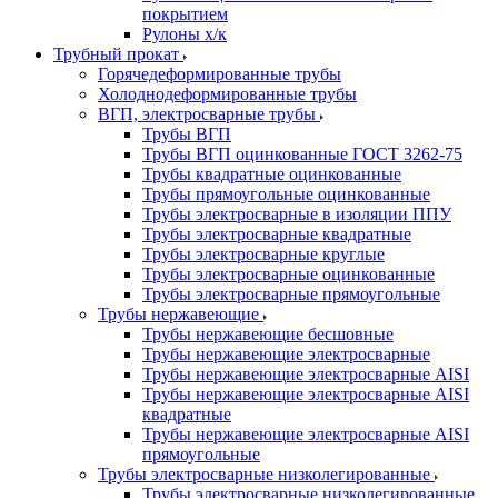
покрытием
Рулоны х/к
Трубный прокат
Горячедеформированные трубы
Холоднодеформированные трубы
ВГП, электросварные трубы
Трубы ВГП
Трубы ВГП оцинкованные ГОСТ 3262-75
Трубы квадратные оцинкованные
Трубы прямоугольные оцинкованные
Трубы электросварные в изоляции ППУ
Трубы электросварные квадратные
Трубы электросварные круглые
Трубы электросварные оцинкованные
Трубы электросварные прямоугольные
Трубы нержавеющие
Трубы нержавеющие бесшовные
Трубы нержавеющие электросварные
Трубы нержавеющие электросварные AISI
Трубы нержавеющие электросварные AISI
квадратные
Трубы нержавеющие электросварные AISI
прямоугольные
Трубы электросварные низколегированные
Трубы электросварные низколегированные