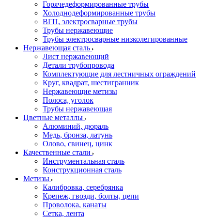
Горячедеформированные трубы
Холоднодеформированные трубы
ВГП, электросварные трубы
Трубы нержавеющие
Трубы электросварные низколегированные
Нержавеющая сталь
Лист нержавеющий
Детали трубопровода
Комплектующие для лестничных ограждений
Круг, квадрат, шестигранник
Нержавеющие метизы
Полоса, уголок
Трубы нержавеющая
Цветные металлы
Алюминий, дюраль
Медь, бронза, латунь
Олово, cвинец, цинк
Качественные стали
Инструментальная сталь
Конструкционная сталь
Метизы
Калибровка, серебрянка
Крепеж, гвозди, болты, цепи
Проволока, канаты
Сетка, лента