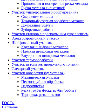
Продольная и поперечная резка металла
Рубка металла гильотиной
Участок универсального оборудования
Сверление металла
Токарно-фрезерная обработка металла
Долбежные услуги
Зуборезные работы
Участок станков с программным управлением
Электроэрозионный участок
Шлифовальный участок
Круглая шлифовка металлов
Плоская шлифовка металлов
Внутренняя шлифовка металлов
Участок термообработки
Участок автоматов продольного точения
Слесарный участок
Участок обработки б/у металла
Механическая очистка
Пескоструйная обработка
Гидроочистка
Резка трубы фаска трубы (орбита)
Торцовка, резка стыков
ГОСТы
Партнёры