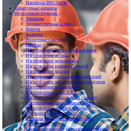
Изоляция ВУС/ЦПИ
Арматурные каркасы
Металлоконструкции
Теплицы
Художественная ковка
Ворота
Калитки
Роллетные Системы
Навесы
Изготовление металлических ферм
Изготовление эстакад
Изготовление монорельса
Изготовление каркасов зданий
Изготовление колонн
Изготовление подкрановых консолей
Изготовление металлических прогонов
Изготовление ограждений
Изготовление опор ЛЭП
Изготовление пешеходных галерей
Изготовление подкрановых балок
Изготовление ригелей и колонн
Ростверки металлические
Стаканы крышных вентиляторов
Связи ферм
Быстровозводимые металлоконструкции