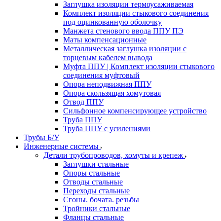
Заглушка изоляции термоусаживаемая
Комплект изоляции стыкового соединения
под оцинкованную оболочку
Манжета стенового ввода ППУ ПЭ
Маты компенсационные
Металлическая заглушка изоляции с
торцевым кабелем вывода
Муфта ППУ | Комплект изоляции стыкового
соединения муфтовый
Опора неподвижная ППУ
Опора скользящая хомутовая
Отвод ППУ
Сильфонное компенсирующее устройство
Труба ППУ
Труба ППУ с усилениями
Трубы Б/У
Инженерные системы
Детали трубопроводов, хомуты и крепеж
Заглушки стальные
Опоры стальные
Отводы стальные
Переходы стальные
Сгоны. бочата. резьбы
Тройники стальные
Фланцы стальные