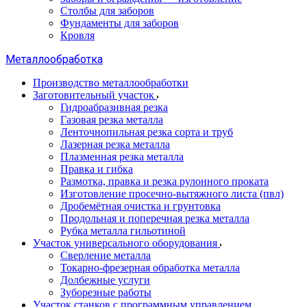
Столбы для заборов
Фундаменты для заборов
Кровля
Металлообработка
Производство металлообработки
Заготовительный участок
Гидроабразивная резка
Газовая резка металла
Ленточнопильная резка сорта и труб
Лазерная резка металла
Плазменная резка металла
Правка и гибка
Размотка, правка и резка рулонного проката
Изготовление просечно-вытяжного листа (пвл)
Дробемётная очистка и грунтовка
Продольная и поперечная резка металла
Рубка металла гильотиной
Участок универсального оборудования
Сверление металла
Токарно-фрезерная обработка металла
Долбежные услуги
Зуборезные работы
Участок станков с программным управлением