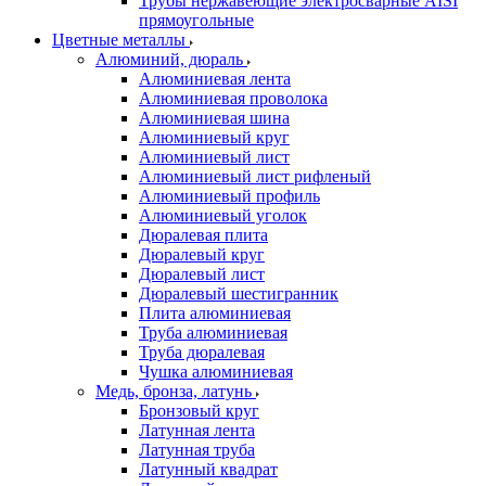
Трубы нержавеющие электросварные AISI
прямоугольные
Цветные металлы
Алюминий, дюраль
Алюминиевая лента
Алюминиевая проволока
Алюминиевая шина
Алюминиевый круг
Алюминиевый лист
Алюминиевый лист рифленый
Алюминиевый профиль
Алюминиевый уголок
Дюралевая плита
Дюралевый круг
Дюралевый лист
Дюралевый шестигранник
Плита алюминиевая
Труба алюминиевая
Труба дюралевая
Чушка алюминиевая
Медь, бронза, латунь
Бронзовый круг
Латунная лента
Латунная труба
Латунный квадрат