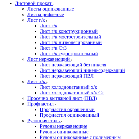
Листовой прокат
Листы оцинкованные
Листы рифленые
Лист г/к
Лист г/к
Лист г/к конструкционный
Лист г/к мостостроительный
Лист г/к низколегированный
Лист г/к Ст3
Лист г/к судостроительный
Лист нержавеющий
Лист нержавеющий без никеля
Лист нержавеющий никельсодержащий
Лист нержавеющий ПВЛ
Лист х/к
Лист холоднокатанный х/к
Лист холоднокатанный х/к Ст
Просечно-вытяжной лист (ПВЛ)
Профнастил
Профнастил окрашенный
Профнастил оцинкованный
Рулонная сталь
Рулоны нержавеющие
Рулоны оцинкованные
Рулоны оцинкованные с полимерным