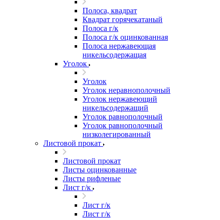
Полоса, квадрат
Квадрат горячекатаный
Полоса г/к
Полоса г/к оцинкованная
Полоса нержавеющая
никельсодержащая
Уголок
Уголок
Уголок неравнополочный
Уголок нержавеющий
никельсодержащий
Уголок равнополочный
Уголок равнополочный
низколегированный
Листовой прокат
Листовой прокат
Листы оцинкованные
Листы рифленые
Лист г/к
Лист г/к
Лист г/к