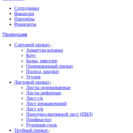
Сотрудники
Вакансии
Партнёры
Реквизиты
Продукция
Сортовой прокат
Арматура,катанка
Круг
Балка, швеллер
Оцинкованный прокат
Полоса, квадрат
Уголок
Листовой прокат
Листы оцинкованные
Листы рифленые
Лист г/к
Лист нержавеющий
Лист х/к
Просечно-вытяжной лист (ПВЛ)
Профнастил
Рулонная сталь
Трубный прокат