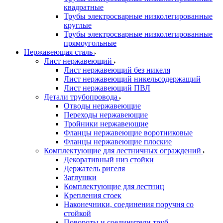
квадратные
Трубы электросварные низколегированные
круглые
Трубы электросварные низколегированные
прямоугольные
Нержавеющая сталь
Лист нержавеющий
Лист нержавеющий без никеля
Лист нержавеющий никельсодержащий
Лист нержавеющий ПВЛ
Детали трубопровода
Отводы нержавеющие
Переходы нержавеющие
Тройники нержавеющие
Фланцы нержавеющие воротниковые
Фланцы нержавеющие плоские
Комплектующие для лестничных ограждений
Декоративный низ стойки
Держатель ригеля
Заглушки
Комплектующие для лестниц
Крепления стоек
Наконечники, соединения поручня со
стойкой
Повороты и соединители труб