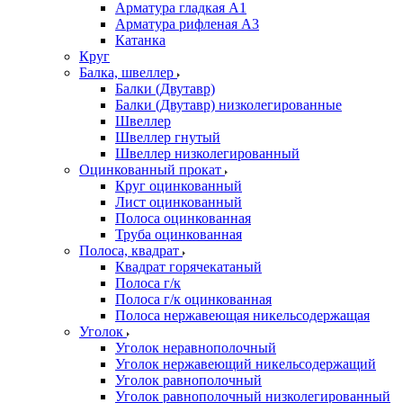
Арматура гладкая А1
Арматура рифленая А3
Катанка
Круг
Балка, швеллер
Балки (Двутавр)
Балки (Двутавр) низколегированные
Швеллер
Швеллер гнутый
Швеллер низколегированный
Оцинкованный прокат
Круг оцинкованный
Лист оцинкованный
Полоса оцинкованная
Труба оцинкованная
Полоса, квадрат
Квадрат горячекатаный
Полоса г/к
Полоса г/к оцинкованная
Полоса нержавеющая никельсодержащая
Уголок
Уголок неравнополочный
Уголок нержавеющий никельсодержащий
Уголок равнополочный
Уголок равнополочный низколегированный