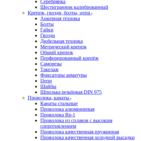
Серебрянка
Шестигранник калиброванный
Крепеж, гвозди, болты, цепи
Анкерная техника
Болты
Гайки
Гвозди
Дюбельная техника
Метрический крепеж
Общий крепеж
Перфорированный крепёж
Саморезы
Такелаж
Фиксаторы арматуры
Цепи
Шайбы
Шпилька резьбовая DIN 975
Проволока, канаты
Канаты стальные
Проволока алюминиевая
Проволока Вр-1
Проволока из сплавов с высоким
сопротивлением
Проволока качественная пружинная
Проволока качественная холодной высадки