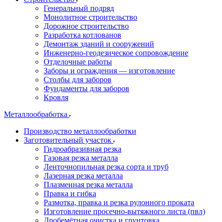
Генеральный подряд
Монолитное строительство
Дорожное строительство
Разработка котлованов
Демонтаж зданий и сооружений
Инженерно-геодезическое сопровождение
Отделочные работы
Заборы и ограждения — изготовление
Столбы для заборов
Фундаменты для заборов
Кровля
Металлообработка
Производство металлообработки
Заготовительный участок
Гидроабразивная резка
Газовая резка металла
Ленточнопильная резка сорта и труб
Лазерная резка металла
Плазменная резка металла
Правка и гибка
Размотка, правка и резка рулонного проката
Изготовление просечно-вытяжного листа (пвл)
Дробемётная очистка и грунтовка