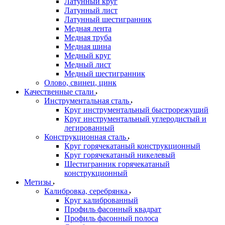
Латунный круг
Латунный лист
Латунный шестигранник
Медная лента
Медная труба
Медная шина
Медный круг
Медный лист
Медный шестигранник
Олово, cвинец, цинк
Качественные стали
Инструментальная сталь
Круг инструментальный быстрорежущий
Круг инструментальный углеродистый и
легированный
Конструкционная сталь
Круг горячекатаный конструкционный
Круг горячекатаный никелевый
Шестигранник горячекатаный
конструкционный
Метизы
Калибровка, серебрянка
Круг калиброванный
Профиль фасонный квадрат
Профиль фасонный полоса