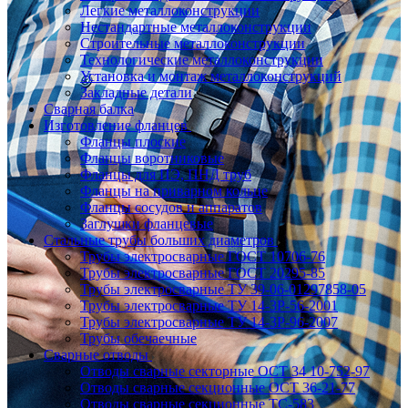
Легкие металлоконструкции
Нестандартные металлоконструкции
Строительные металлоконструкции
Технологические металлоконструкции
Установка и монтаж металлоконструкций
Закладные детали
Сварная балка
Изготовление фланцев
Фланцы плоские
Фланцы воротниковые
Фланцы для ПЭ, ПНД труб
Фланцы на приварном кольце
Фланцы сосудов и аппаратов
Заглушки фланцевые
Стальные трубы больших диаметров
Трубы электросварные ГОСТ 10706-76
Трубы электросварные ГОСТ 20295-85
Трубы электросварные ТУ 39-06-01297858-05
Трубы электросварные ТУ 14-3Р-56-2001
Трубы электросварные ТУ 14-3Р-96-2007
Трубы обечаечные
Сварные отводы
Отводы сварные секторные ОСТ 34 10-752-97
Отводы сварные секционные ОСТ 36-21-77
Отводы сварные секционные ТС-583