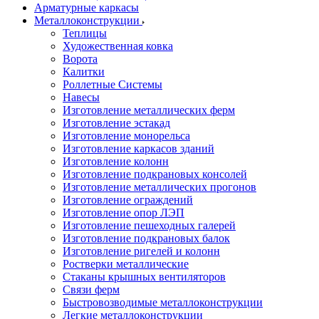
Арматурные каркасы
Металлоконструкции
Теплицы
Художественная ковка
Ворота
Калитки
Роллетные Системы
Навесы
Изготовление металлических ферм
Изготовление эстакад
Изготовление монорельса
Изготовление каркасов зданий
Изготовление колонн
Изготовление подкрановых консолей
Изготовление металлических прогонов
Изготовление ограждений
Изготовление опор ЛЭП
Изготовление пешеходных галерей
Изготовление подкрановых балок
Изготовление ригелей и колонн
Ростверки металлические
Стаканы крышных вентиляторов
Связи ферм
Быстровозводимые металлоконструкции
Легкие металлоконструкции