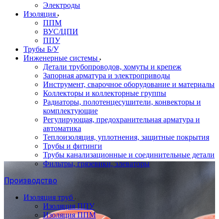
Электроды
Изоляция
ППМ
ВУС/ЦПИ
ППУ
Трубы Б/У
Инженерные системы
Детали трубопроводов, хомуты и крепеж
Запорная арматура и электроприводы
Инструмент, сварочное оборудование и материалы
Коллекторы и коллекторные группы
Радиаторы, полотенцесушители, конвекторы и
комплектующие
Регулирующая, предохранительная арматура и
автоматика
Теплоизоляция, уплотнения, защитные покрытия
Трубы и фитинги
Трубы канализационные и соединительные детали
Фильтры, грязевики, элеваторы
Производство
Изоляция труб
Изоляция ППУ
Изоляция ППМ