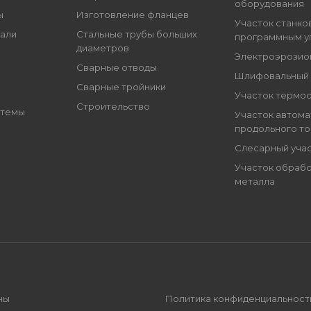
оборудования
ы
Изготовление фланцев
Участок станко
али
Стальные трубы больших
программным у
диаметров
Электроэрозио
Сварные отводы
Шлифовальный 
Сварные тройники
Участок термо
Строительство
стемы
Участок автома
продольного т
Слесарный уча
Участок обрабо
металла
ны
Политика конфиденциальност