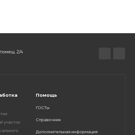
 помещ. 2/4
аботка
Помощь
ГОСТы
тки
Справочник
й участок
сального
Дополнительная информация