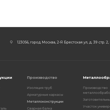
123056, город Москва, 2-Я Брестская ул, д. 39 стр. 2,
дукции
Производство
Металлообр
т
Изоляция труб
Производство
металлообрабо
Арматурные каркасы
Заготовительны
Металлоконструкции
Участок универ
таль
Сварная балка