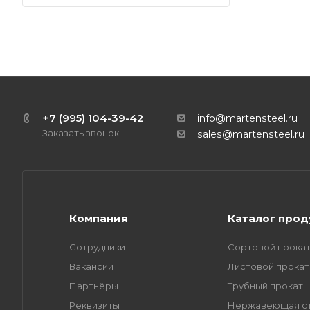
+7 (995) 104-39-42
info@martensteel.ru
Заказать звонок
sales@martensteel.ru
Компания
Каталог про
Сотрудники
Сортовой прока
Вакансии
Листовой прокат
Партнёры
Трубный прокат
Реквизиты
Нержавеющая с