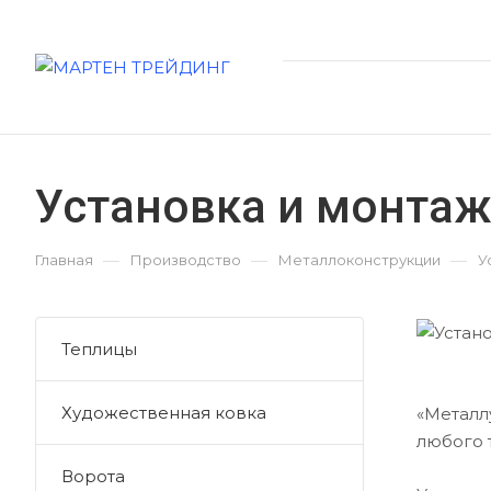
Установка и монта
—
—
—
Главная
Производство
Металлоконструкции
У
Теплицы
Художественная ковка
«Металл
любого 
Ворота