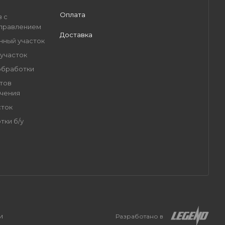
Оплата
в с
правлением
Доставка
нный участок
участок
обработки
тов
очения
сток
тки б/у
и
Разработано в