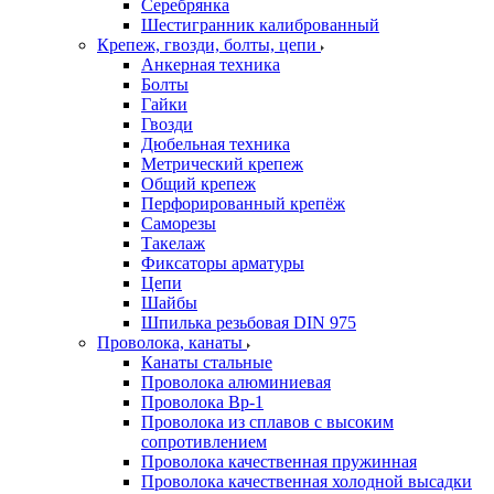
Серебрянка
Шестигранник калиброванный
Крепеж, гвозди, болты, цепи
Анкерная техника
Болты
Гайки
Гвозди
Дюбельная техника
Метрический крепеж
Общий крепеж
Перфорированный крепёж
Саморезы
Такелаж
Фиксаторы арматуры
Цепи
Шайбы
Шпилька резьбовая DIN 975
Проволока, канаты
Канаты стальные
Проволока алюминиевая
Проволока Вр-1
Проволока из сплавов с высоким
сопротивлением
Проволока качественная пружинная
Проволока качественная холодной высадки