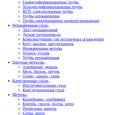
Горячедеформированные трубы
Холоднодеформированные трубы
ВГП, электросварные трубы
Трубы нержавеющие
Трубы электросварные низколегированные
Нержавеющая сталь
Лист нержавеющий
Детали трубопровода
Комплектующие для лестничных ограждений
Круг, квадрат, шестигранник
Нержавеющие метизы
Полоса, уголок
Трубы нержавеющая
Цветные металлы
Алюминий, дюраль
Медь, бронза, латунь
Олово, cвинец, цинк
Качественные стали
Инструментальная сталь
Конструкционная сталь
Метизы
Калибровка, серебрянка
Крепеж, гвозди, болты, цепи
Проволока, канаты
Сетка, лента