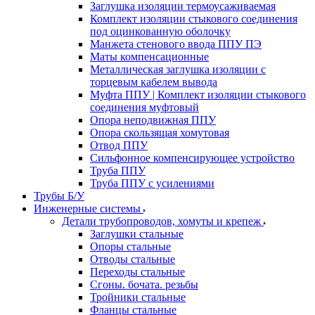
Заглушка изоляции термоусаживаемая
Комплект изоляции стыкового соединения
под оцинкованную оболочку
Манжета стенового ввода ППУ ПЭ
Маты компенсационные
Металлическая заглушка изоляции с
торцевым кабелем вывода
Муфта ППУ | Комплект изоляции стыкового
соединения муфтовый
Опора неподвижная ППУ
Опора скользящая хомутовая
Отвод ППУ
Сильфонное компенсирующее устройство
Труба ППУ
Труба ППУ с усилениями
Трубы Б/У
Инженерные системы
Детали трубопроводов, хомуты и крепеж
Заглушки стальные
Опоры стальные
Отводы стальные
Переходы стальные
Сгоны. бочата. резьбы
Тройники стальные
Фланцы стальные