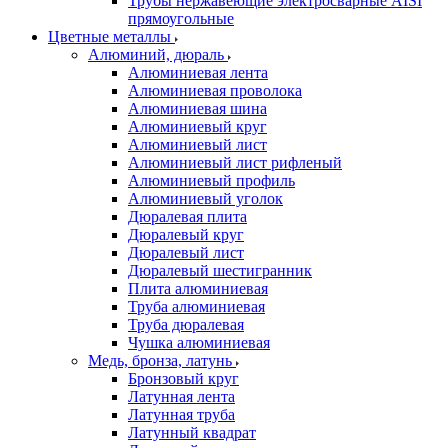
Трубы нержавеющие электросварные AISI
прямоугольные
Цветные металлы
Алюминий, дюраль
Алюминиевая лента
Алюминиевая проволока
Алюминиевая шина
Алюминиевый круг
Алюминиевый лист
Алюминиевый лист рифленый
Алюминиевый профиль
Алюминиевый уголок
Дюралевая плита
Дюралевый круг
Дюралевый лист
Дюралевый шестигранник
Плита алюминиевая
Труба алюминиевая
Труба дюралевая
Чушка алюминиевая
Медь, бронза, латунь
Бронзовый круг
Латунная лента
Латунная труба
Латунный квадрат