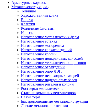
Арматурные каркасы
Металлоконструкции
Теплицы
Художественная ковка
Ворота
Калитки
Роллетные Системы
Навесы
Изготовление металлических ферм
Изготовление эстакад
Изготовление монорельса
Изготовление каркасов зданий
Изготовление колонн
Изготовление подкрановых консолей
Изготовление металлических прогонов
Изготовление ограждений
Изготовление опор ЛЭП
Изготовление пешеходных галерей
Изготовление подкрановых балок
Изготовление ригелей и колонн
Ростверки металлические
Стаканы крышных вентиляторов
Связи ферм
Быстровозводимые металлоконструкции
Легкие металлоконструкции