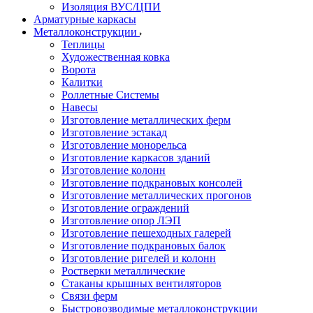
Изоляция ВУС/ЦПИ
Арматурные каркасы
Металлоконструкции
Теплицы
Художественная ковка
Ворота
Калитки
Роллетные Системы
Навесы
Изготовление металлических ферм
Изготовление эстакад
Изготовление монорельса
Изготовление каркасов зданий
Изготовление колонн
Изготовление подкрановых консолей
Изготовление металлических прогонов
Изготовление ограждений
Изготовление опор ЛЭП
Изготовление пешеходных галерей
Изготовление подкрановых балок
Изготовление ригелей и колонн
Ростверки металлические
Стаканы крышных вентиляторов
Связи ферм
Быстровозводимые металлоконструкции