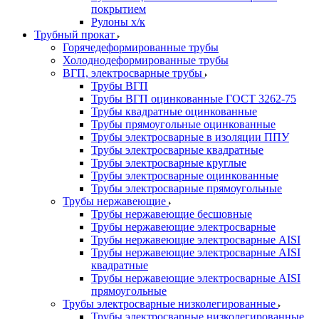
покрытием
Рулоны х/к
Трубный прокат
Горячедеформированные трубы
Холоднодеформированные трубы
ВГП, электросварные трубы
Трубы ВГП
Трубы ВГП оцинкованные ГОСТ 3262-75
Трубы квадратные оцинкованные
Трубы прямоугольные оцинкованные
Трубы электросварные в изоляции ППУ
Трубы электросварные квадратные
Трубы электросварные круглые
Трубы электросварные оцинкованные
Трубы электросварные прямоугольные
Трубы нержавеющие
Трубы нержавеющие бесшовные
Трубы нержавеющие электросварные
Трубы нержавеющие электросварные AISI
Трубы нержавеющие электросварные AISI
квадратные
Трубы нержавеющие электросварные AISI
прямоугольные
Трубы электросварные низколегированные
Трубы электросварные низколегированные