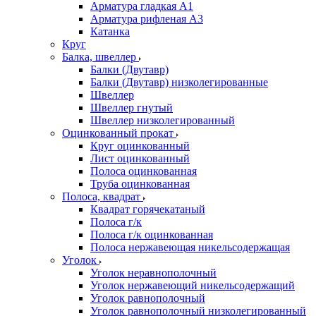
Арматура гладкая А1
Арматура рифленая А3
Катанка
Круг
Балка, швеллер
Балки (Двутавр)
Балки (Двутавр) низколегированные
Швеллер
Швеллер гнутый
Швеллер низколегированный
Оцинкованный прокат
Круг оцинкованный
Лист оцинкованный
Полоса оцинкованная
Труба оцинкованная
Полоса, квадрат
Квадрат горячекатаный
Полоса г/к
Полоса г/к оцинкованная
Полоса нержавеющая никельсодержащая
Уголок
Уголок неравнополочный
Уголок нержавеющий никельсодержащий
Уголок равнополочный
Уголок равнополочный низколегированный