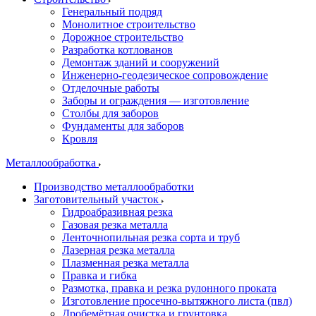
Генеральный подряд
Монолитное строительство
Дорожное строительство
Разработка котлованов
Демонтаж зданий и сооружений
Инженерно-геодезическое сопровождение
Отделочные работы
Заборы и ограждения — изготовление
Столбы для заборов
Фундаменты для заборов
Кровля
Металлообработка
Производство металлообработки
Заготовительный участок
Гидроабразивная резка
Газовая резка металла
Ленточнопильная резка сорта и труб
Лазерная резка металла
Плазменная резка металла
Правка и гибка
Размотка, правка и резка рулонного проката
Изготовление просечно-вытяжного листа (пвл)
Дробемётная очистка и грунтовка