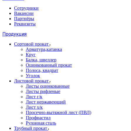
Сотрудники
Вакансии
Партнёры
Реквизиты
Продукция
Сортовой прокат
Арматура,катанка
Круг
Балка, швеллер
Оцинкованный прокат
Полоса, квадрат
Уголок
Листовой прокат
Листы оцинкованные
Листы рифленые
Лист г/к
Лист нержавеющий
Лист х/к
Просечно-вытяжной лист (ПВЛ)
Профнастил
Рулонная сталь
Трубный прокат