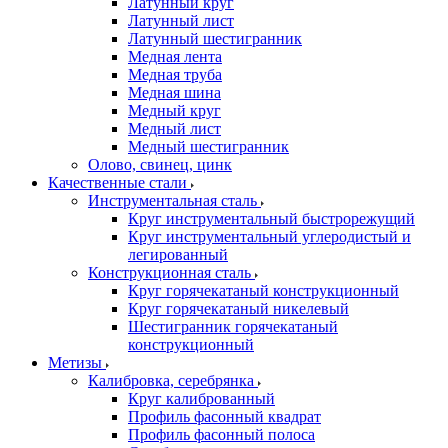
Латунный круг
Латунный лист
Латунный шестигранник
Медная лента
Медная труба
Медная шина
Медный круг
Медный лист
Медный шестигранник
Олово, cвинец, цинк
Качественные стали
Инструментальная сталь
Круг инструментальный быстрорежущий
Круг инструментальный углеродистый и
легированный
Конструкционная сталь
Круг горячекатаный конструкционный
Круг горячекатаный никелевый
Шестигранник горячекатаный
конструкционный
Метизы
Калибровка, серебрянка
Круг калиброванный
Профиль фасонный квадрат
Профиль фасонный полоса