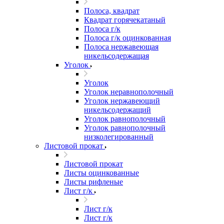
Полоса, квадрат
Квадрат горячекатаный
Полоса г/к
Полоса г/к оцинкованная
Полоса нержавеющая
никельсодержащая
Уголок
Уголок
Уголок неравнополочный
Уголок нержавеющий
никельсодержащий
Уголок равнополочный
Уголок равнополочный
низколегированный
Листовой прокат
Листовой прокат
Листы оцинкованные
Листы рифленые
Лист г/к
Лист г/к
Лист г/к