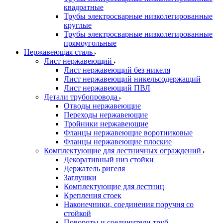
квадратные
Трубы электросварные низколегированные
круглые
Трубы электросварные низколегированные
прямоугольные
Нержавеющая сталь
Лист нержавеющий
Лист нержавеющий без никеля
Лист нержавеющий никельсодержащий
Лист нержавеющий ПВЛ
Детали трубопровода
Отводы нержавеющие
Переходы нержавеющие
Тройники нержавеющие
Фланцы нержавеющие воротниковые
Фланцы нержавеющие плоские
Комплектующие для лестничных ограждений
Декоративный низ стойки
Держатель ригеля
Заглушки
Комплектующие для лестниц
Крепления стоек
Наконечники, соединения поручня со
стойкой
Повороты и соединители труб