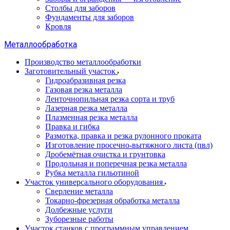
Столбы для заборов
Фундаменты для заборов
Кровля
Металлообработка
Производство металлообработки
Заготовительный участок
Гидроабразивная резка
Газовая резка металла
Ленточнопильная резка сорта и труб
Лазерная резка металла
Плазменная резка металла
Правка и гибка
Размотка, правка и резка рулонного проката
Изготовление просечно-вытяжного листа (пвл)
Дробемётная очистка и грунтовка
Продольная и поперечная резка металла
Рубка металла гильотиной
Участок универсального оборудования
Сверление металла
Токарно-фрезерная обработка металла
Долбежные услуги
Зуборезные работы
Участок станков с программным управлением