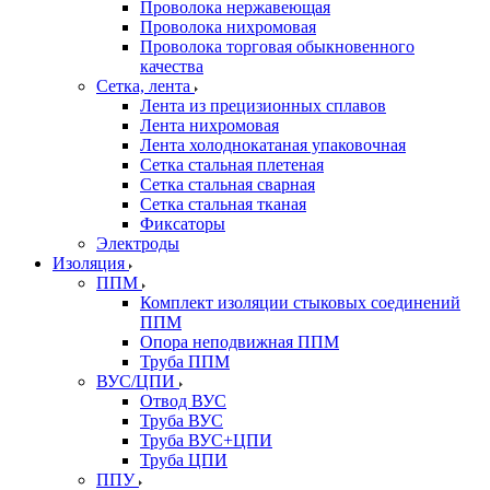
Проволока нержавеющая
Проволока нихромовая
Проволока торговая обыкновенного
качества
Сетка, лента
Лента из прецизионных сплавов
Лента нихромовая
Лента холоднокатаная упаковочная
Сетка стальная плетеная
Сетка стальная сварная
Сетка стальная тканая
Фиксаторы
Электроды
Изоляция
ППМ
Комплект изоляции стыковых соединений
ППМ
Опора неподвижная ППМ
Труба ППМ
ВУС/ЦПИ
Отвод ВУС
Труба ВУС
Труба ВУС+ЦПИ
Труба ЦПИ
ППУ