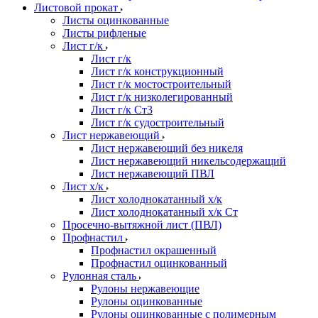
Листовой прокат
Листы оцинкованные
Листы рифленые
Лист г/к
Лист г/к
Лист г/к конструкционный
Лист г/к мостостроительный
Лист г/к низколегированный
Лист г/к Ст3
Лист г/к судостроительный
Лист нержавеющий
Лист нержавеющий без никеля
Лист нержавеющий никельсодержащий
Лист нержавеющий ПВЛ
Лист х/к
Лист холоднокатанный х/к
Лист холоднокатанный х/к Ст
Просечно-вытяжной лист (ПВЛ)
Профнастил
Профнастил окрашенный
Профнастил оцинкованный
Рулонная сталь
Рулоны нержавеющие
Рулоны оцинкованные
Рулоны оцинкованные с полимерным