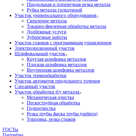
Продольная и поперечная резка металла
Рубка металла гильотиной
Участок универсального оборудования
Сверление металла
Токарно-фрезерная обработка металла
Долбежные услуги
Зуборезные работы
Участок станков с программным управлением
Электроэрозионный участок
Шлифовальный участок
Круглая шлифовка металлов
Плоская шлифовка металлов
Внутренняя шлифовка металлов
Участок термообработки
Участок автоматов продольного точения
Слесарный участок
Участок обработки б/у металла
Механическая очистка
Пескоструйная обработка
Гидроочистка
Резка трубы фаска трубы (орбита)
Торцовка, резка стыков
ГОСТы
Партнёры