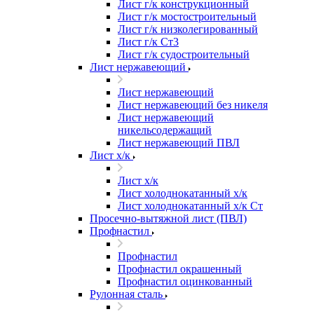
Лист г/к конструкционный
Лист г/к мостостроительный
Лист г/к низколегированный
Лист г/к Ст3
Лист г/к судостроительный
Лист нержавеющий
Лист нержавеющий
Лист нержавеющий без никеля
Лист нержавеющий
никельсодержащий
Лист нержавеющий ПВЛ
Лист х/к
Лист х/к
Лист холоднокатанный х/к
Лист холоднокатанный х/к Ст
Просечно-вытяжной лист (ПВЛ)
Профнастил
Профнастил
Профнастил окрашенный
Профнастил оцинкованный
Рулонная сталь