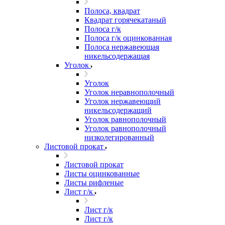
Полоса, квадрат
Квадрат горячекатаный
Полоса г/к
Полоса г/к оцинкованная
Полоса нержавеющая
никельсодержащая
Уголок
Уголок
Уголок неравнополочный
Уголок нержавеющий
никельсодержащий
Уголок равнополочный
Уголок равнополочный
низколегированный
Листовой прокат
Листовой прокат
Листы оцинкованные
Листы рифленые
Лист г/к
Лист г/к
Лист г/к