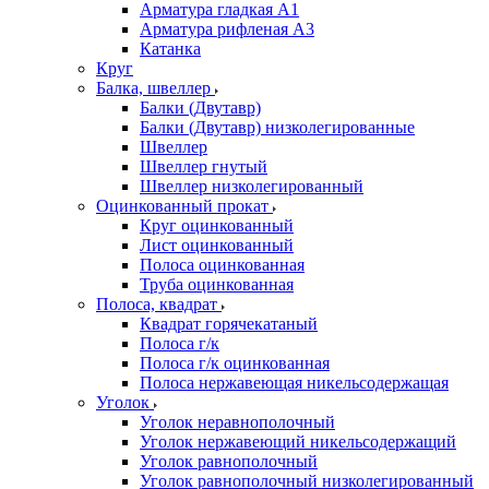
Арматура гладкая А1
Арматура рифленая А3
Катанка
Круг
Балка, швеллер
Балки (Двутавр)
Балки (Двутавр) низколегированные
Швеллер
Швеллер гнутый
Швеллер низколегированный
Оцинкованный прокат
Круг оцинкованный
Лист оцинкованный
Полоса оцинкованная
Труба оцинкованная
Полоса, квадрат
Квадрат горячекатаный
Полоса г/к
Полоса г/к оцинкованная
Полоса нержавеющая никельсодержащая
Уголок
Уголок неравнополочный
Уголок нержавеющий никельсодержащий
Уголок равнополочный
Уголок равнополочный низколегированный