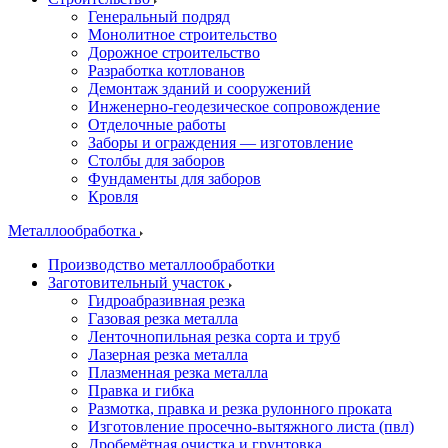
Генеральный подряд
Монолитное строительство
Дорожное строительство
Разработка котлованов
Демонтаж зданий и сооружений
Инженерно-геодезическое сопровождение
Отделочные работы
Заборы и ограждения — изготовление
Столбы для заборов
Фундаменты для заборов
Кровля
Металлообработка
Производство металлообработки
Заготовительный участок
Гидроабразивная резка
Газовая резка металла
Ленточнопильная резка сорта и труб
Лазерная резка металла
Плазменная резка металла
Правка и гибка
Размотка, правка и резка рулонного проката
Изготовление просечно-вытяжного листа (пвл)
Дробемётная очистка и грунтовка