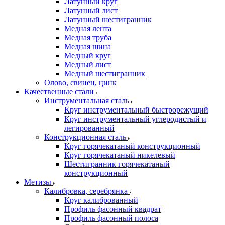
Латунный круг
Латунный лист
Латунный шестигранник
Медная лента
Медная труба
Медная шина
Медный круг
Медный лист
Медный шестигранник
Олово, cвинец, цинк
Качественные стали
Инструментальная сталь
Круг инструментальный быстрорежущий
Круг инструментальный углеродистый и
легированный
Конструкционная сталь
Круг горячекатаный конструкционный
Круг горячекатаный никелевый
Шестигранник горячекатаный
конструкционный
Метизы
Калибровка, серебрянка
Круг калиброванный
Профиль фасонный квадрат
Профиль фасонный полоса