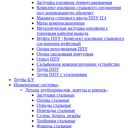
Заглушка изоляции термоусаживаемая
Комплект изоляции стыкового соединения
под оцинкованную оболочку
Манжета стенового ввода ППУ ПЭ
Маты компенсационные
Металлическая заглушка изоляции с
торцевым кабелем вывода
Муфта ППУ | Комплект изоляции стыкового
соединения муфтовый
Опора неподвижная ППУ
Опора скользящая хомутовая
Отвод ППУ
Сильфонное компенсирующее устройство
Труба ППУ
Труба ППУ с усилениями
Трубы Б/У
Инженерные системы
Детали трубопроводов, хомуты и крепеж
Заглушки стальные
Опоры стальные
Отводы стальные
Переходы стальные
Сгоны. бочата. резьбы
Тройники стальные
Фланцы стальные