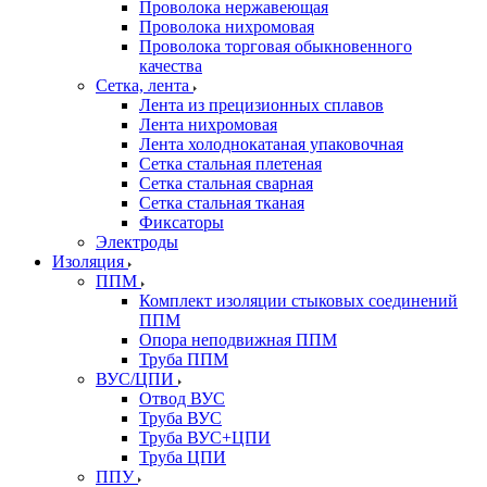
Проволока нержавеющая
Проволока нихромовая
Проволока торговая обыкновенного
качества
Сетка, лента
Лента из прецизионных сплавов
Лента нихромовая
Лента холоднокатаная упаковочная
Сетка стальная плетеная
Сетка стальная сварная
Сетка стальная тканая
Фиксаторы
Электроды
Изоляция
ППМ
Комплект изоляции стыковых соединений
ППМ
Опора неподвижная ППМ
Труба ППМ
ВУС/ЦПИ
Отвод ВУС
Труба ВУС
Труба ВУС+ЦПИ
Труба ЦПИ
ППУ