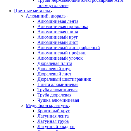
Трубы нержавеющие электросварные AISI
прямоугольные
Цветные металлы
Алюминий, дюраль
Алюминиевая лента
Алюминиевая проволока
Алюминиевая шина
Алюминиевый круг
Алюминиевый лист
Алюминиевый лист рифленый
Алюминиевый профиль
Алюминиевый уголок
Дюралевая плита
Дюралевый круг
Дюралевый лист
Дюралевый шестигранник
Плита алюминиевая
Труба алюминиевая
Труба дюралевая
Чушка алюминиевая
Медь, бронза, латунь
Бронзовый круг
Латунная лента
Латунная труба
Латунный квадрат