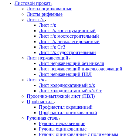
Листовой прокат
Листы оцинкованные
Листы рифленые
Лист г/к
Лист г/к
Лист г/к конструкционный
Лист г/к мостостроительный
Лист г/к низколегированный
Лист г/к Ст3
Лист г/к судостроительный
Лист нержавеющий
Лист нержавеющий без никеля
Лист нержавеющий никельсодержащий
Лист нержавеющий ПВЛ
Лист х/к
Лист холоднокатанный х/к
Лист холоднокатанный х/к Ст
Просечно-вытяжной лист (ПВЛ)
Профнастил
Профнастил окрашенный
Профнастил оцинкованный
Рулонная сталь
Рулоны нержавеющие
Рулоны оцинкованные
Рулоны оцинкованные с полимерным