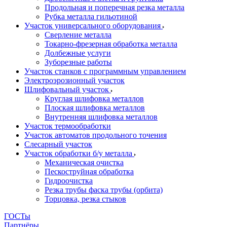
Продольная и поперечная резка металла
Рубка металла гильотиной
Участок универсального оборудования
Сверление металла
Токарно-фрезерная обработка металла
Долбежные услуги
Зуборезные работы
Участок станков с программным управлением
Электроэрозионный участок
Шлифовальный участок
Круглая шлифовка металлов
Плоская шлифовка металлов
Внутренняя шлифовка металлов
Участок термообработки
Участок автоматов продольного точения
Слесарный участок
Участок обработки б/у металла
Механическая очистка
Пескоструйная обработка
Гидроочистка
Резка трубы фаска трубы (орбита)
Торцовка, резка стыков
ГОСТы
Партнёры