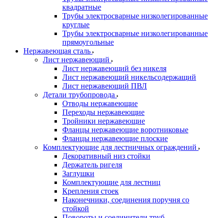
квадратные
Трубы электросварные низколегированные
круглые
Трубы электросварные низколегированные
прямоугольные
Нержавеющая сталь
Лист нержавеющий
Лист нержавеющий без никеля
Лист нержавеющий никельсодержащий
Лист нержавеющий ПВЛ
Детали трубопровода
Отводы нержавеющие
Переходы нержавеющие
Тройники нержавеющие
Фланцы нержавеющие воротниковые
Фланцы нержавеющие плоские
Комплектующие для лестничных ограждений
Декоративный низ стойки
Держатель ригеля
Заглушки
Комплектующие для лестниц
Крепления стоек
Наконечники, соединения поручня со
стойкой
Повороты и соединители труб