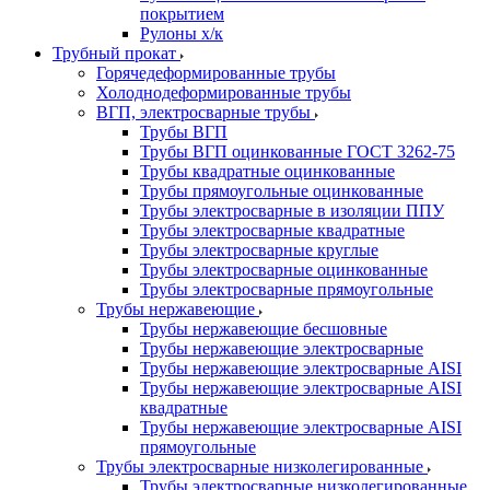
покрытием
Рулоны х/к
Трубный прокат
Горячедеформированные трубы
Холоднодеформированные трубы
ВГП, электросварные трубы
Трубы ВГП
Трубы ВГП оцинкованные ГОСТ 3262-75
Трубы квадратные оцинкованные
Трубы прямоугольные оцинкованные
Трубы электросварные в изоляции ППУ
Трубы электросварные квадратные
Трубы электросварные круглые
Трубы электросварные оцинкованные
Трубы электросварные прямоугольные
Трубы нержавеющие
Трубы нержавеющие бесшовные
Трубы нержавеющие электросварные
Трубы нержавеющие электросварные AISI
Трубы нержавеющие электросварные AISI
квадратные
Трубы нержавеющие электросварные AISI
прямоугольные
Трубы электросварные низколегированные
Трубы электросварные низколегированные