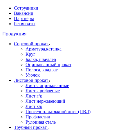
Сотрудники
Вакансии
Партнёры
Реквизиты
Продукция
Сортовой прокат
Арматура,катанка
Круг
Балка, швеллер
Оцинкованный прокат
Полоса, квадрат
Уголок
Листовой прокат
Листы оцинкованные
Листы рифленые
Лист г/к
Лист нержавеющий
Лист х/к
Просечно-вытяжной лист (ПВЛ)
Профнастил
Рулонная сталь
Трубный прокат