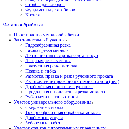
Столбы для заборов
Фундаменты для заборов
Кровля
Металлообработка
Производство металлообработки
Заготовительный участок
Гидроабразивная резка
Газовая резка металла
Ленточнопильная резка сорта и труб
Лазерная резка металла
Плазменная резка металла
Правка и гибка
Размотка, правка и резка рулонного проката
Изготовление просечно-вытяжного листа (пвл)
Дробемётная очистка и грунтовка
Продольная и поперечная резка металла
Рубка металла гильотиной
Участок универсального оборудования
Сверление металла
Токарно-фрезерная обработка металла
Долбежные услуги
Зуборезные работы
Участок станков с программным управлением