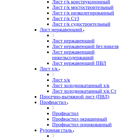
Лист г/к конструкционный
Лист г/к мостостроительный
Лист г/к низколегированный
Лист г/к Ст3
Лист г/к судостроительный
Лист нержавеющий
Лист нержавеющий
Лист нержавеющий без никеля
Лист нержавеющий
никельсодержащий
Лист нержавеющий ПВЛ
Лист х/к
Лист х/к
Лист холоднокатанный х/к
Лист холоднокатанный х/к Ст
Просечно-вытяжной лист (ПВЛ)
Профнастил
Профнастил
Профнастил окрашенный
Профнастил оцинкованный
Рулонная сталь