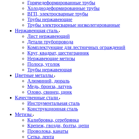
Горячедеформированные трубы
Холоднодеформированные трубы
ВГП, электросварные трубы
Трубы нержавеющие
Трубы электросварные низколегированные
Нержавеющая сталь
Лист нержавеющий
Детали трубопровода
Комплектующие для лестничных ограждений
Круг, квадрат, шестигранник
Нержавеющие метизы
Полоса, уголок
Трубы нержавеющая
Цветные металлы
Алюминий, дюраль
Медь, бронза, латунь
Олово, cвинец, цинк
Качественные стали
Инструментальная сталь
Конструкционная сталь
Метизы
Калибровка, серебрянка
Крепеж, гвозди, болты, цепи
Проволока, канаты
Сетка, лента