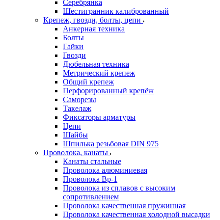
Серебрянка
Шестигранник калиброванный
Крепеж, гвозди, болты, цепи
Анкерная техника
Болты
Гайки
Гвозди
Дюбельная техника
Метрический крепеж
Общий крепеж
Перфорированный крепёж
Саморезы
Такелаж
Фиксаторы арматуры
Цепи
Шайбы
Шпилька резьбовая DIN 975
Проволока, канаты
Канаты стальные
Проволока алюминиевая
Проволока Вр-1
Проволока из сплавов с высоким
сопротивлением
Проволока качественная пружинная
Проволока качественная холодной высадки