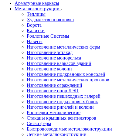
Арматурные каркасы
Металлоконструкции
Теплицы
Художественная ковка
Ворота
Калитки
Роллетные Системы
Навесы
Изготовление металлических ферм
Изготовление эстакад
Изготовление монорельса
Изготовление каркасов зданий
Изготовление колонн
Изготовление подкрановых консолей
Изготовление металлических прогонов
Изготовление ограждений
Изготовление опор ЛЭП
Изготовление пешеходных галерей
Изготовление подкрановых балок
Изготовление ригелей и колонн
Ростверки металлические
Стаканы крышных вентиляторов
Связи ферм
Быстровозводимые металлоконструкции
Легкие металлоконструкции