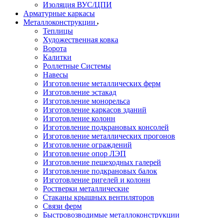
Изоляция ВУС/ЦПИ
Арматурные каркасы
Металлоконструкции
Теплицы
Художественная ковка
Ворота
Калитки
Роллетные Системы
Навесы
Изготовление металлических ферм
Изготовление эстакад
Изготовление монорельса
Изготовление каркасов зданий
Изготовление колонн
Изготовление подкрановых консолей
Изготовление металлических прогонов
Изготовление ограждений
Изготовление опор ЛЭП
Изготовление пешеходных галерей
Изготовление подкрановых балок
Изготовление ригелей и колонн
Ростверки металлические
Стаканы крышных вентиляторов
Связи ферм
Быстровозводимые металлоконструкции